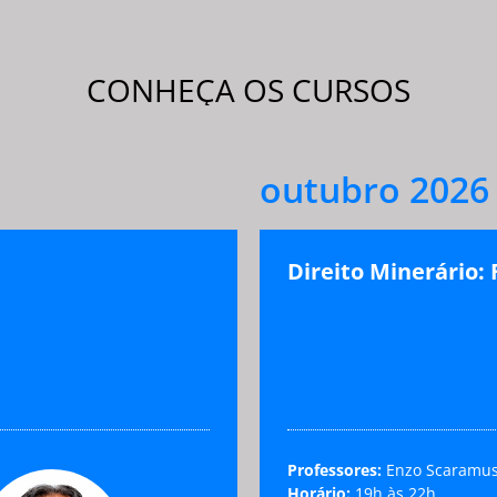
CONHEÇA OS CURSOS
outubro 2026
Direito Minerário:
Professores:
Enzo Scaramuss
Horário:
19h às 22h