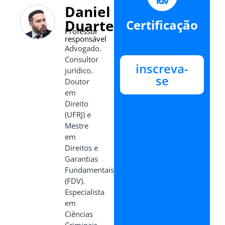
Daniel
Duarte
Certificação
Professor
responsável
Advogado.
Consultor
inscreva-
jurídico.
se
Doutor
em
Direito
(UFRJ) e
Mestre
em
Direitos e
Garantias
Fundamentais
(FDV).
Especialista
em
Ciências