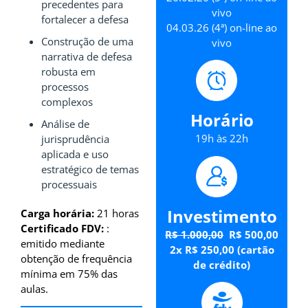
precedentes para
vivo
fortalecer a defesa
04.03.26 (4ª) on-line ao
Construção de uma
vivo
narrativa de defesa
robusta em
processos
complexos
Horário
Análise de
19h às 22h
jurisprudência
aplicada e uso
estratégico de temas
processuais
Investimento
Carga horária:
21 horas
Certificado FDV:
:
R$ 1.000,00
R$ 500,00
emitido mediante
2x R$ 250,00 (cartão
obtenção de frequência
de crédito)
mínima em 75% das
aulas.