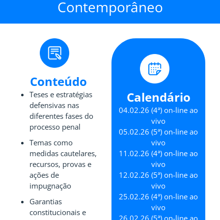
Contemporâneo
Conteúdo
Calendário
Teses e estratégias
defensivas nas
04.02.26 (4ª) on-line ao
diferentes fases do
vivo
processo penal
05.02.26 (5ª) on-line ao
Temas como
vivo
medidas cautelares,
11.02.26 (4ª) on-line ao
recursos, provas e
vivo
ações de
12.02.26 (5ª) on-line ao
impugnação
vivo
25.02.26 (4ª) on-line ao
Garantias
vivo
constitucionais e
26.02.26 (5ª) on-line ao