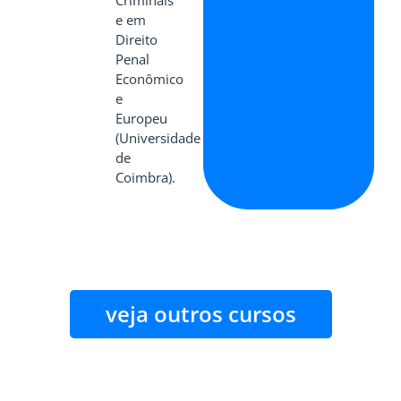
Criminais
e em
Direito
Penal
Econômico
e
Europeu
(Universidade
de
Coimbra).
veja outros cursos