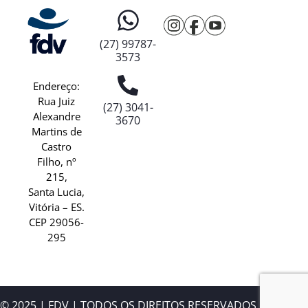
(27) 99787-
3573
Endereço:
Rua Juiz
(27) 3041-
Alexandre
3670
Martins de
Castro
Filho, nº
215,
Santa Lucia,
Vitória – ES.
CEP 29056-
295
© 2025 | FDV | TODOS OS DIREITOS RESERVADOS.