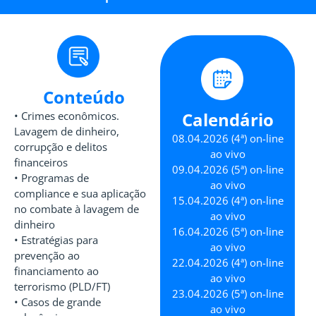
Conteúdo
Calendário
• Crimes econômicos.
Lavagem de dinheiro,
08.04.2026 (4ª) on-line
corrupção e delitos
ao vivo
financeiros
09.04.2026 (5ª) on-line
• Programas de
ao vivo
compliance e sua aplicação
15.04.2026 (4ª) on-line
no combate à lavagem de
ao vivo
dinheiro
16.04.2026 (5ª) on-line
• Estratégias para
ao vivo
prevenção ao
22.04.2026 (4ª) on-line
financiamento ao
ao vivo
terrorismo (PLD/FT)
23.04.2026 (5ª) on-line
• Casos de grande
ao vivo