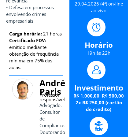
relevância
29.04.2026 (4ª) on-line
• Defesa em processos
ao vivo
envolvendo crimes
empresariais
Carga horária:
21 horas
Certificado FDV:
:
Horário
emitido mediante
19h às 22h
obtenção de frequência
mínima em 75% das
aulas.
André
Investimento
Paris
Professor
R$ 1.000,00
R$ 500,00
responsável
2x R$ 250,00 (cartão
Advogado.
de crédito)
Consultor
de
Compliance.
Doutorando