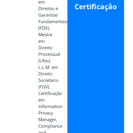
em
Certificação
Direitos e
Garantias
Fundamentais
(FDV).
Mestre
em
Direito
Processual
(Ufes).
L.L.M. em
Direito
Societário
(FGV).
Certificação
em
Information
Privacy
Manager,
Compliance
and