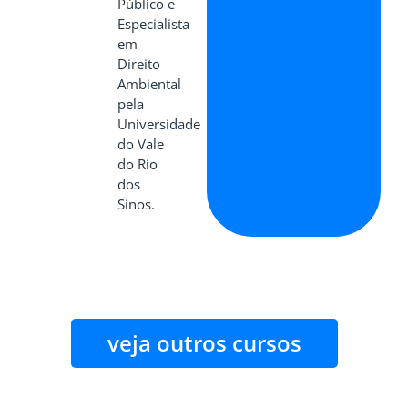
Público e
Especialista
em
Direito
Ambiental
pela
Universidade
do Vale
do Rio
dos
Sinos.
veja outros cursos