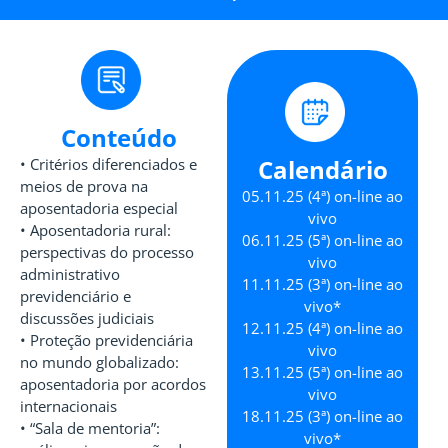
Conteúdo
Calendário
• Critérios diferenciados e
meios de prova na
05.11.25 (4ª) on-line ao
aposentadoria especial
vivo
• Aposentadoria rural:
06.11.25 (5ª) on-line ao
perspectivas do processo
vivo
administrativo
11.11.25 (3ª) on-line ao
previdenciário e
vivo*
discussões judiciais
12.11.25 (4ª) on-line ao
• Proteção previdenciária
vivo
no mundo globalizado:
13.11.25 (5ª) on-line ao
aposentadoria por acordos
vivo
internacionais
18.11.25 (3ª) on-line ao
• “Sala de mentoria”:
vivo*