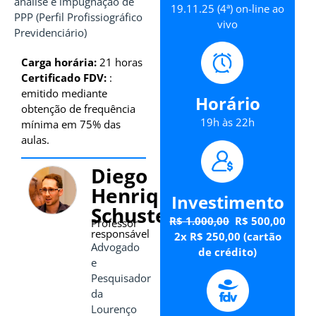
análise e impugnação de
19.11.25 (4ª) on-line ao
PPP (Perfil Profissiográfico
vivo
Previdenciário)
Carga horária:
21 horas
Certificado FDV:
:
emitido mediante
Horário
obtenção de frequência
19h às 22h
mínima em 75% das
aulas.
Diego
Henrique
Investimento
Schuster
R$ 1.000,00
R$ 500,00
Professor
responsável
2x R$ 250,00 (cartão
Advogado
de crédito)
e
Pesquisador
da
Lourenço